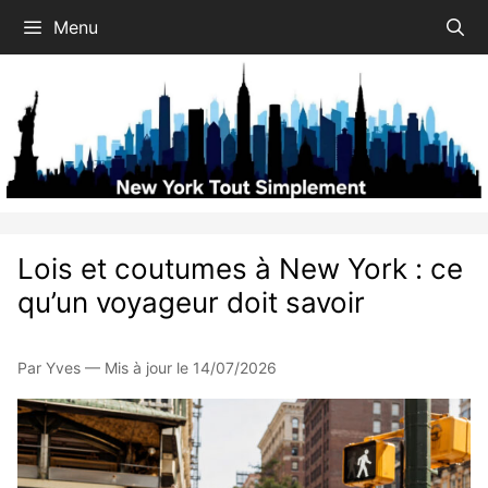
Aller
Menu
au
contenu
Lois et coutumes à New York : ce
qu’un voyageur doit savoir
Par Yves — Mis à jour le 14/07/2026