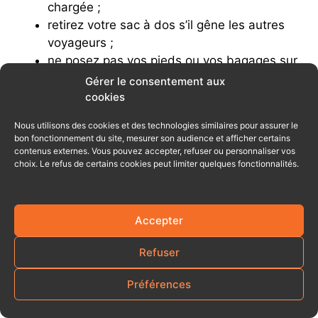
chargée ;
retirez votre sac à dos s’il gêne les autres
voyageurs ;
ne posez pas vos pieds ou vos bagages sur
un siège ;
Gérer le consentement aux
utilisez des écouteurs pour la musique et les
cookies
vidéos ;
Nous utilisons des cookies et des technologies similaires pour assurer le
dans un escalier mécanique, évitez de
bon fonctionnement du site, mesurer son audience et afficher certains
bloquer toute la largeur.
contenus externes. Vous pouvez accepter, refuser ou personnaliser vos
choix. Le refus de certains cookies peut limiter quelques fonctionnalités.
Il est également interdit de fumer, vapoter, boire de
l’alcool ou passer d’une voiture de métro à l’autre
Accepter
sans raison d’urgence.
Refuser
Découvrez comment payer le métro avec OMNY
avant votre départ.
Préférences