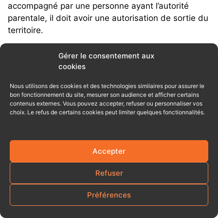
accompagné par une personne ayant l’autorité
parentale, il doit avoir une autorisation de sortie du
territoire.
C’est le cas, par exemple, s’il voyage avec des
Gérer le consentement aux
cookies
grands-parents, un oncle, une tante, des amis, un
groupe scolaire ou une autre personne qui n’est pas
Nous utilisons des cookies et des technologies similaires pour assurer le
titulaire de l’autorité parentale.
bon fonctionnement du site, mesurer son audience et afficher certains
contenus externes. Vous pouvez accepter, refuser ou personnaliser vos
choix. Le refus de certains cookies peut limiter quelques fonctionnalités.
Le formulaire d’autorisation de sortie du territoire
doit être accompagné d’une copie de la pièce
d’identité du parent signataire.
Accepter
Si l’enfant voyage avec son père ou sa mère,
Refuser
l’autorisation de sortie du territoire français n’est
généralement pas nécessaire. Mais en cas de
Préférences
séparation, de situation familiale particulière ou de
nom différent, il peut être utile de prévoir des