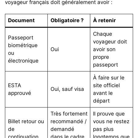
voyageur français doit généralement avoir :
Document
Obligatoire ?
À retenir
Chaque
Passeport
voyageur doit
biométrique
Oui
avoir son
ou
propre
électronique
passeport
À faire sur le
ESTA
site officiel
Oui, sauf visa
approuvé
avant le
départ
Très fortement
Il prouve que
Billet retour ou
recommandé /
vous ne restez
de
demandé
pas plus
continuation
dans le cadre
longtemps que